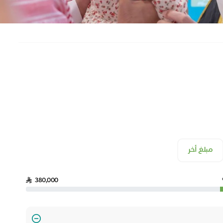
مبلغ أخر
380,000