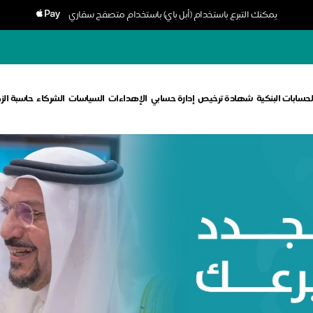
يمكنك التبرع باستخدام (أبل باي) باستخدام متصفح سفاري
لحسابات البنكية
شهادة ترخيص
إدارة حسابي
الإهداءات
السياسات
الشركاء
حاسبة الز