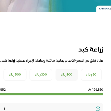
زراعة كبد
فتاة تبلغ من العمر(29) عام بحاجة ماسّة وعاجلة لإجراء عملية زراعة كبد .
50 ريال
100 ريال
300 ريال
500 ريال
%52
196,350