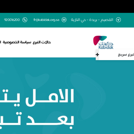
القصيم – بريدة – حي النازية
fr@kabidak.org.sa
920016200
حالات التبرع
سياسة الخصوصية
ا
تبرع سريع