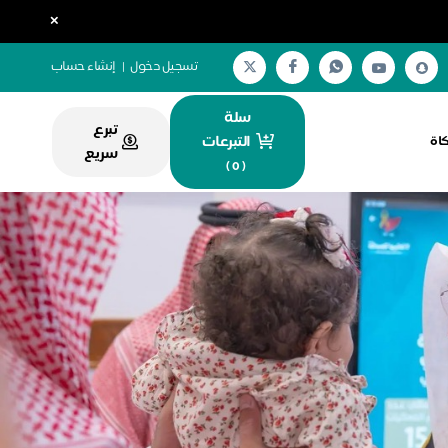
×
تسجيل دخول
|
إنشاء حساب
سلة
تبرع
التبرعات
كاة
سريع
)
0
(