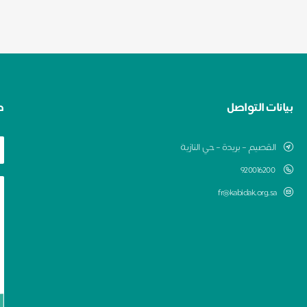
بيانات التواصل
ط
القصيم – بريدة – حي النازية
920016200
fr@kabidak.org.sa