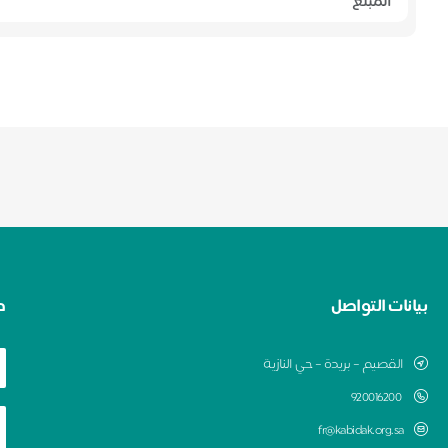
بيانات التواصل
ط
القصيم – بريدة – حي النازية
920016200
fr@kabidak.org.sa