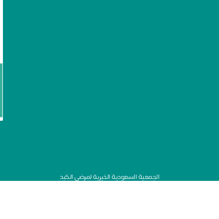
الجمعية السعودية الخيرية لمرضى الكبد
نظام جود لإدارة التبرعات - تطوير صندوق الابتكار