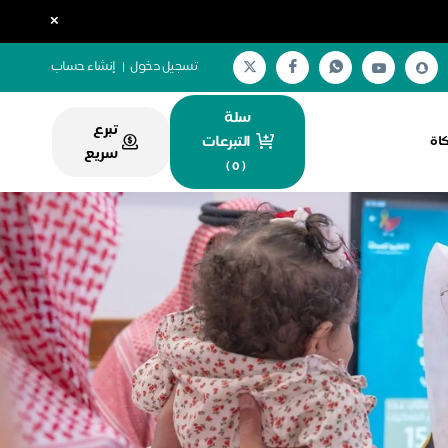
×
تسجيل دخول
|
إنشاء حساب
سلة
تبرع
التبرعات
كاة
سريع
)
0
(