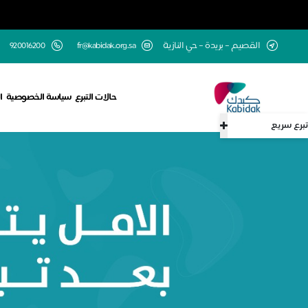
القصيم – بريدة – حي النازية
fr@kabidak.org.sa
920016200
حالات التبرع
سياسة الخصوصية
ا
تبرع سريع