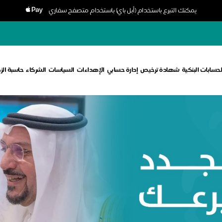
يمكنك التبرع باستخدام (أبل باي) باستخدام متصفح سفاري
لحسابات البنكية
شهادة ترخيص
إدارة حسابي
الإهداءات
السياسات
الشركاء
حاسبة الز