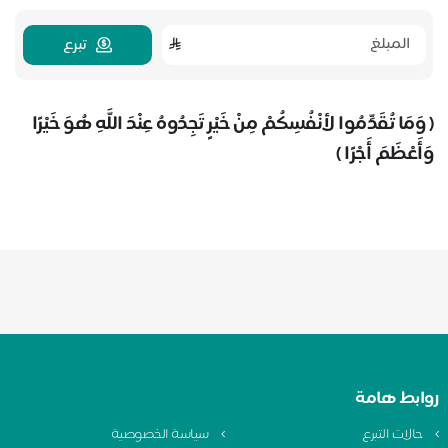
تبرع
( وَمَا تُقَدِّمُوا لأنْفُسِكُمْ مِنْ خَيْرٍ تَجِدُوهُ عِنْدَ اللَّهِ هُوَ خَيْرًا
وَأَعْظَمَ أَجْرًا )
روابط هامة
حالات التبرع
سياسة الخصوصية