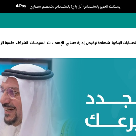
يمكنك التبرع باستخدام (أبل باي) باستخدام متصفح سفاري
لحسابات البنكية
شهادة ترخيص
إدارة حسابي
الإهداءات
السياسات
الشركاء
حاسبة الز