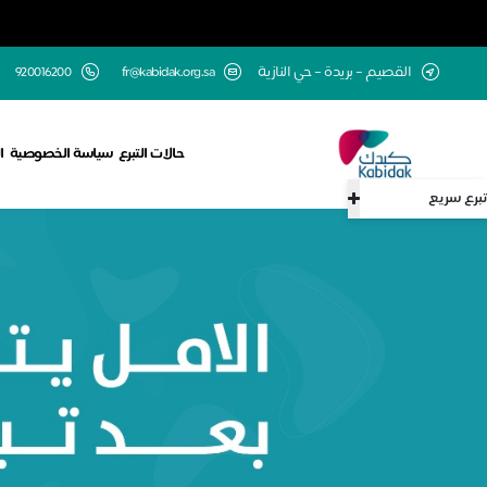
القصيم – بريدة – حي النازية
fr@kabidak.org.sa
920016200
حالات التبرع
سياسة الخصوصية
ا
تبرع سريع