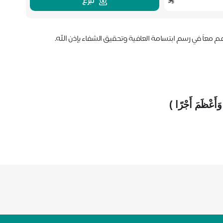
تبرع
 معاً في رسم ابتسامة العافية وتحقيق الشفاء بإذن الله.
 وَأَعْظَمَ أَجْرًا )