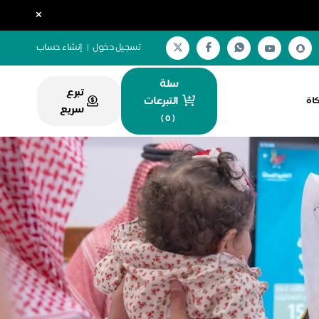
×
تسجيل دخول
|
إنشاء حساب
سلة
تبرع
التبرعات
كاة
سريع
)
0
(