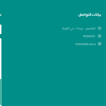
بيانات التواصل
ط
القصيم – بريدة – حي النازية
920016200
fr@kabidak.org.sa