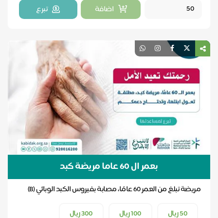
اضافة
تبرع
بعمر ال 60 عاما مريضة كبد
مريضة تبلغ من العمر 60 عامًا، مصابة بفيروس الكبد الوبائي (B)
50 ريال
100 ريال
300 ريال