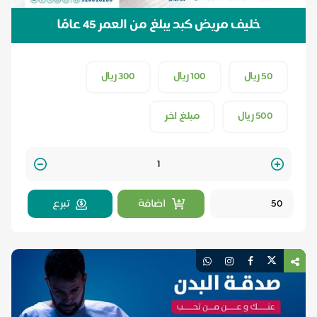
خليف مريض كبد يبلغ من العمر 45 عامًا
50 ريال
100 ريال
300 ريال
500 ريال
مبلغ اخر
Quantity
اضافة
تبرع