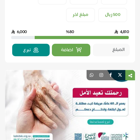
500 ريال
مبلغ اخر
6,000
%80
4,810
اضافة
تبرع