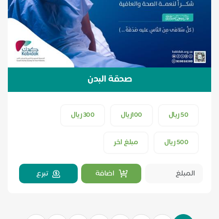
صدقة البدن
50 ريال
100ريال
300 ريال
500 ريال
مبلغ اخر
اضافة
تبرع