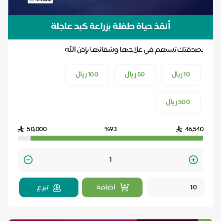
أنقذ حياة طفلة بزراعة كبد عاجلة
بصدقتك تسهم في علاجها وشفائها بإذن الله
10 ريال
50 ريال
100 ريال
500 ريال
50,000
%93
46,540
Quantity
اضافة
تبرع