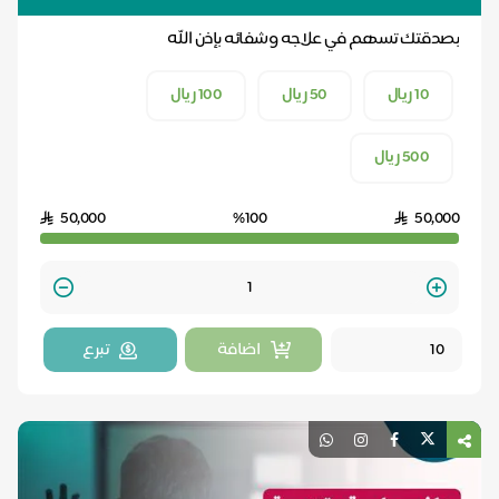
بصدقتك تسهم في علاجه وشفائه بإذن الله
10 ريال
50 ريال
100 ريال
500 ريال
50,000
%100
50,000
Quantity
اضافة
تبرع