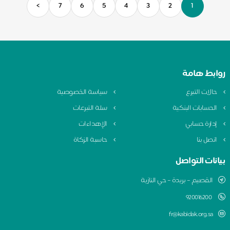
>
7
6
5
4
3
2
1
روابط هامة
حالات التبرع
سياسة الخصوصية
الحسابات البنكية
سلة التبرعات
إدارة حسابي
الإهداءات
اتصل بنا
حاسبة الزكاة
بيانات التواصل
القصيم – بريدة – حي النازية
920016200
fr@kabidak.org.sa